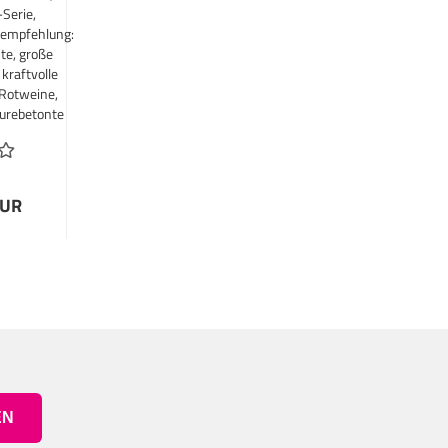
Serie,
empfehlung:
te, große
kraftvolle
Rotweine,
äurebetonte
Rotweine,
mittelalte
x-Weine
EUR
EN