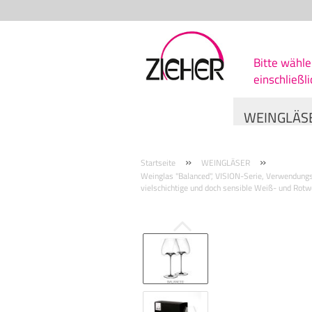
Bitte wähle
einschließl
WEINGLÄS
»
»
Startseite
WEINGLÄSER
Weinglas "Balanced", VISION-Serie, Verwendungs
vielschichtige und doch sensible Weiß- und Rot