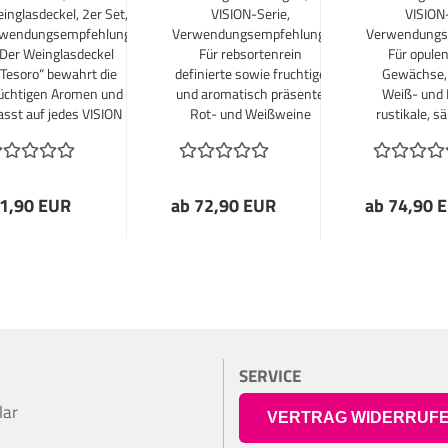
inglasdeckel, 2er Set,
VISION-Serie,
VISION-
wendungsempfehlung:
Verwendungsempfehlung:
Verwendungs
Der Weinglasdeckel
Für rebsortenrein
Für opulen
„Tesoro“ bewahrt die
definierte sowie fruchtige
Gewächse, 
lüchtigen Aromen und
und aromatisch präsente
Weiß- und 
asst auf jedes VISION
Rot- und Weißweine
rustikale, s
Weinglas.
Weiß- und 
junge und 
Bordeau
1,90 EUR
ab 72,90 EUR
ab 74,90 
SERVICE
lar
VERTRAG WIDERRUF