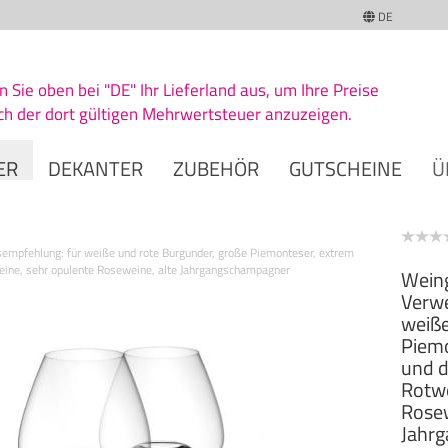
DE
n Sie oben bei "DE" Ihr Lieferland aus, um Ihre Preise
ich der dort gültigen Mehrwertsteuer anzuzeigen.
ER
DEKANTER
ZUBEHÖR
GUTSCHEINE
Ü
empfehlung: für weiße und rote Burgunder, große Piemonteser, extrem
weine, sehr opulente Roseweine, alte Jahrgangschampagner
Weing
Verw
weiße
Piemo
und d
Rotwe
Rosew
Jahr