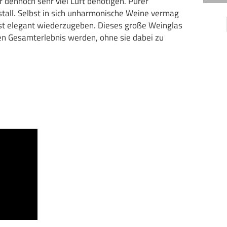
r dennoch sehr viel Luft benötigen. Purer
stall. Selbst in sich unharmonische Weine vermag
hst elegant wiederzugeben. Dieses große Weinglas
en Gesamterlebnis werden, ohne sie dabei zu